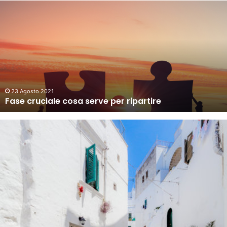
Fase
cruciale
cosa
serve
per
ripartire
23 Agosto 2021
Fase cruciale cosa serve per ripartire