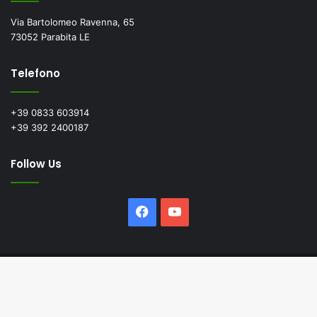
Via Bartolomeo Ravenna, 65
73052 Parabita LE
Telefono
+39 0833 603914
+39 392 2400187
Follow Us
Facebook
YouTube
© Copyright 2026 CRF - P.IVA 05082430751 - All Rights Reserved
Facebook
YouTube
Ba