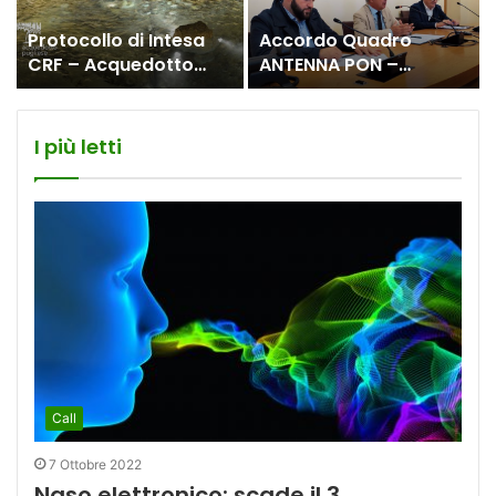
Protocollo di Intesa
Accordo Quadro
CRF – Acquedotto
ANTENNA PON –
Pugliese S.p.A.
UNISALENTO: ricerca e
innovazione in co-
progettazione con le
I più letti
amministrazioni
comunali
Call
7 Ottobre 2022
Naso elettronico: scade il 3